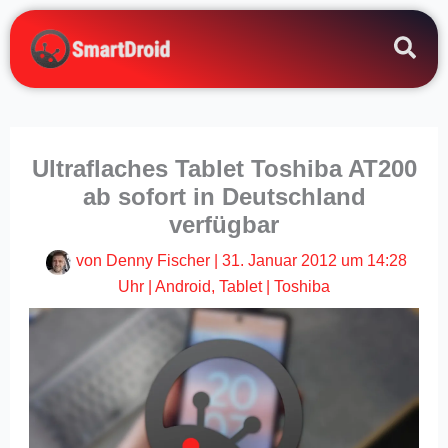
Zum
Inhalt
springen
Ultraflaches Tablet Toshiba AT200
ab sofort in Deutschland
verfügbar
von
Denny Fischer
|
31. Januar 2012 um 14:28
Uhr
|
Android
,
Tablet
|
Toshiba