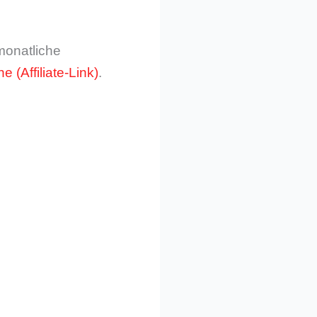
 monatliche
one
.