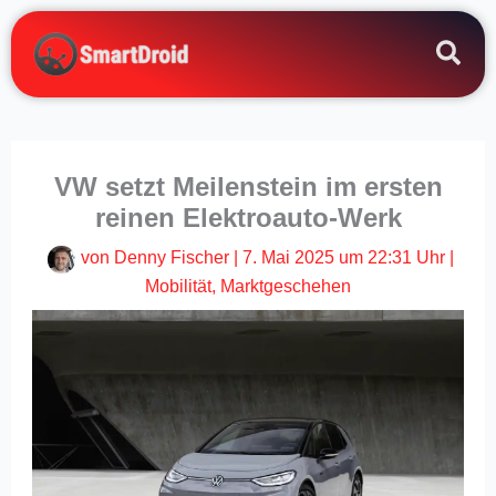
Zum
Inhalt
springen
VW setzt Meilenstein im ersten
reinen Elektroauto-Werk
von
Denny Fischer
|
7. Mai 2025 um 22:31 Uhr
|
Mobilität
,
Marktgeschehen