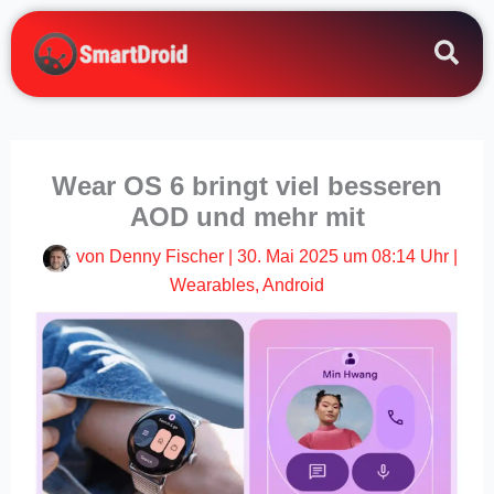
Zum
Inhalt
springen
Wear OS 6 bringt viel besseren
AOD und mehr mit
von
Denny Fischer
|
30. Mai 2025 um 08:14 Uhr
|
Wearables
,
Android