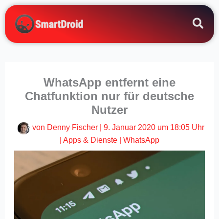
Zum
Inhalt
springen
WhatsApp entfernt eine
Chatfunktion nur für deutsche
Nutzer
von
Denny Fischer
|
9. Januar 2020 um 18:05 Uhr
|
Apps & Dienste
|
WhatsApp