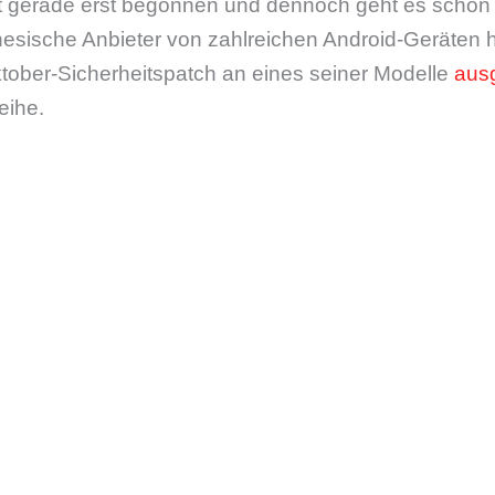
 gerade erst begonnen und dennoch geht es schon l
inesische Anbieter von zahlreichen Android-Geräten 
ktober-Sicherheitspatch an eines seiner Modelle
ausg
eihe.