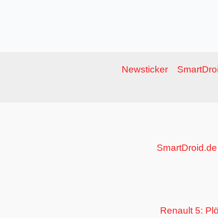
Newsticker
SmartDroi
SmartDroid.de
Renault 5: Pl