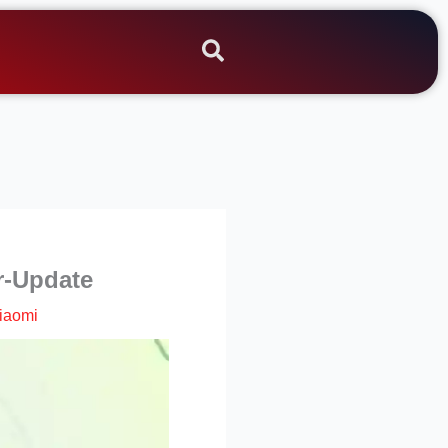
er-Update
iaomi