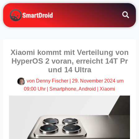
Zum
Inhalt
springen
Xiaomi kommt mit Verteilung von
HyperOS 2 voran, erreicht 14T Pr
und 14 Ultra
von
Denny Fischer
|
29. November 2024 um
09:00 Uhr
|
Smartphone
,
Android
|
Xiaomi