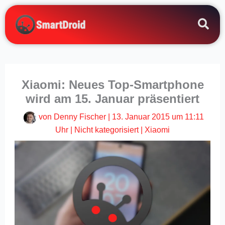
Zum
Inhalt
springen
Xiaomi: Neues Top-Smartphone
wird am 15. Januar präsentiert
von
Denny Fischer
|
13. Januar 2015 um 11:11
Uhr
|
Nicht kategorisiert
|
Xiaomi