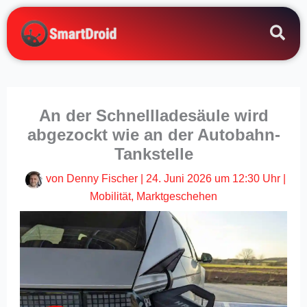
Zum
Inhalt
springen
An der Schnellladesäule wird
abgezockt wie an der Autobahn-
Tankstelle
von
Denny Fischer
|
24. Juni 2026 um 12:30 Uhr
|
Mobilität
,
Marktgeschehen