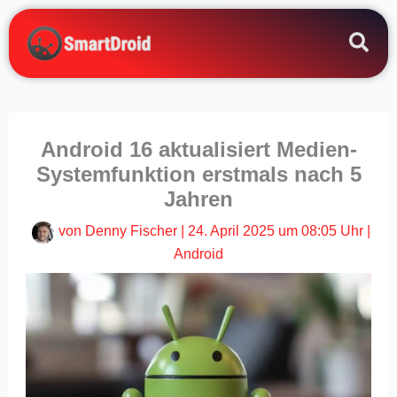
Zum
Inhalt
springen
Android 16 aktualisiert Medien-
Systemfunktion erstmals nach 5
Jahren
von
Denny Fischer
|
24. April 2025 um 08:05 Uhr
|
Android