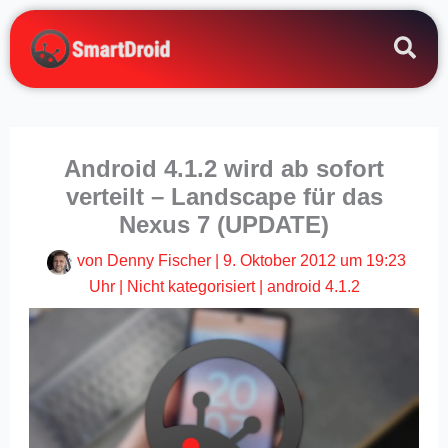
Zum
Inhalt
springen
Android 4.1.2 wird ab sofort
verteilt – Landscape für das
Nexus 7 (UPDATE)
von
Denny Fischer
|
9. Oktober 2012 um 19:23
Uhr
|
Nicht kategorisiert
|
android 4.1.2