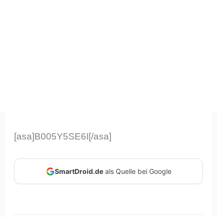
[asa]B005Y5SE6I[/asa]
SmartDroid.de
als Quelle bei Google