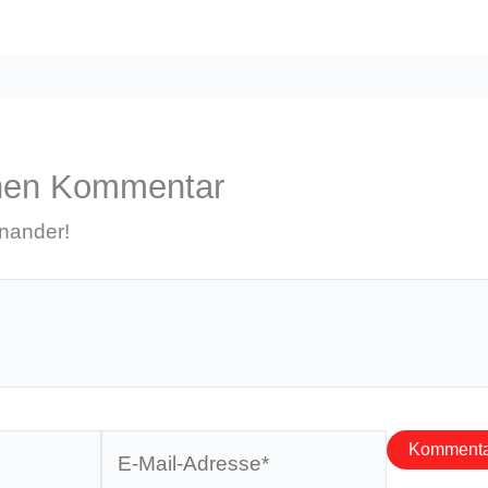
inen Kommentar
inander!
E-
Mail-