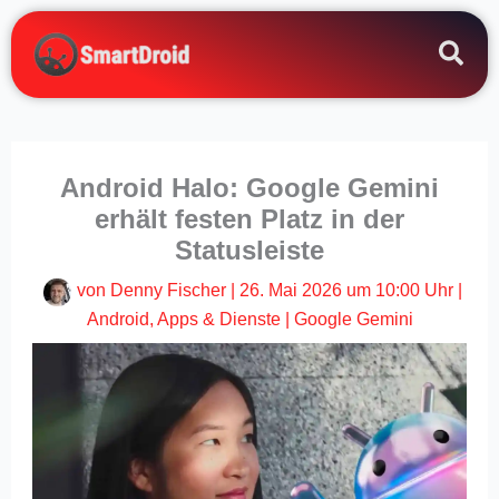
Zum
Inhalt
springen
Android Halo: Google Gemini
erhält festen Platz in der
Statusleiste
von
Denny Fischer
|
26. Mai 2026 um 10:00 Uhr
|
Android
,
Apps & Dienste
|
Google Gemini