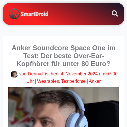
Zum
Inhalt
springen
Anker Soundcore Space One im
Test: Der beste Over-Ear-
Kopfhörer für unter 80 Euro?
von
Denny Fischer
|
4. November 2024 um 07:00
Uhr
|
Wearables
,
Testberichte
|
Anker