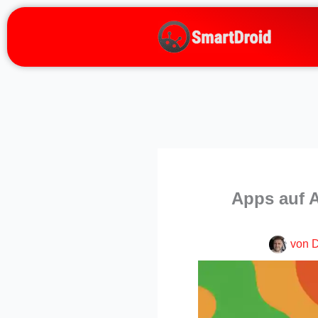
Zum
Inhalt
springen
Apps auf A
von
D