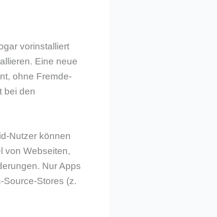
ar vorinstalliert
allieren. Eine neue
nnt, ohne Fremde-
t bei den
id-Nutzer können
el von Webseiten,
rderungen. Nur Apps
n-Source-Stores (z.