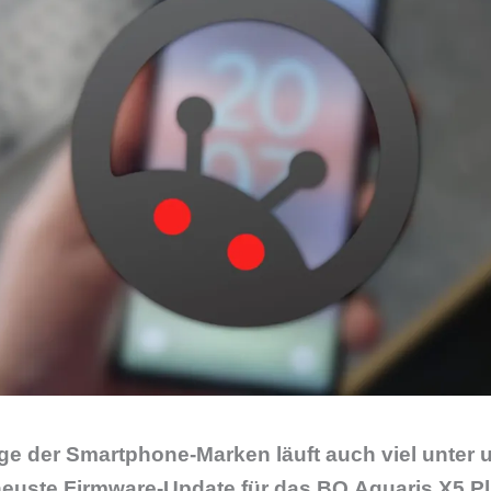
e der Smartphone-Marken läuft auch viel unter
neuste Firmware-Update für das BQ Aquaris X5 Pl