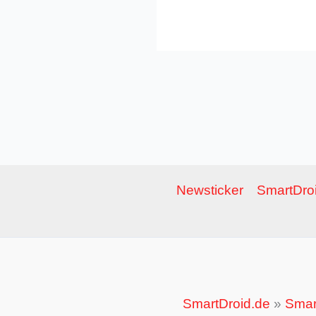
Newsticker
SmartDroi
SmartDroid.de
»
Smar