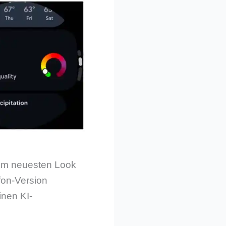
t im neuesten Look
fon-Version
inen KI-