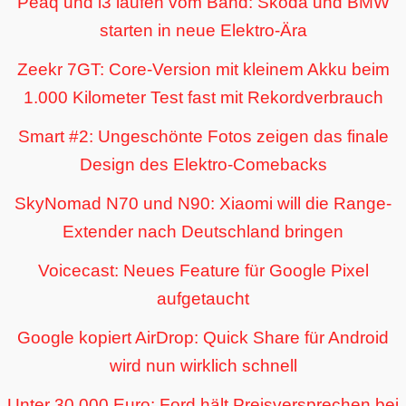
Peaq und i3 laufen vom Band: Skoda und BMW
starten in neue Elektro-Ära
Zeekr 7GT: Core-Version mit kleinem Akku beim
1.000 Kilometer Test fast mit Rekordverbrauch
Smart #2: Ungeschönte Fotos zeigen das finale
Design des Elektro-Comebacks
SkyNomad N70 und N90: Xiaomi will die Range-
Extender nach Deutschland bringen
Voicecast: Neues Feature für Google Pixel
aufgetaucht
Google kopiert AirDrop: Quick Share für Android
wird nun wirklich schnell
Unter 30.000 Euro: Ford hält Preisversprechen bei