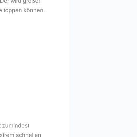
Der wird größer
he toppen können.
t zumindest
extrem schnellen