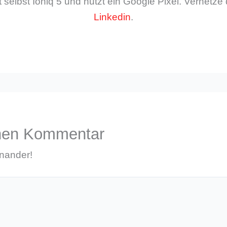
 selbst Ioniq 5 und nutzt ein Google Pixel. Vernetze 
Linkedin
.
inen Kommentar
inander!