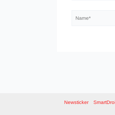
Name*
Newsticker
SmartDroi