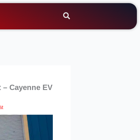
rt – Cayenne EV
ät