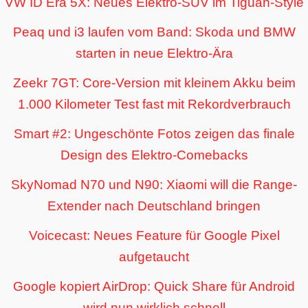
VW ID Era 5X: Neues Elektro-SUV im Tiguan-Style
Peaq und i3 laufen vom Band: Skoda und BMW
starten in neue Elektro-Ära
Zeekr 7GT: Core-Version mit kleinem Akku beim
1.000 Kilometer Test fast mit Rekordverbrauch
Smart #2: Ungeschönte Fotos zeigen das finale
Design des Elektro-Comebacks
SkyNomad N70 und N90: Xiaomi will die Range-
Extender nach Deutschland bringen
Voicecast: Neues Feature für Google Pixel
aufgetaucht
Google kopiert AirDrop: Quick Share für Android
wird nun wirklich schnell