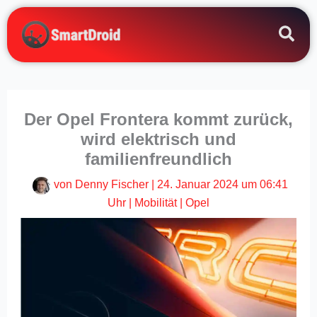
Zum
Inhalt
springen
Der Opel Frontera kommt zurück,
wird elektrisch und
familienfreundlich
von
Denny Fischer
|
24. Januar 2024 um 06:41
Uhr
|
Mobilität
|
Opel