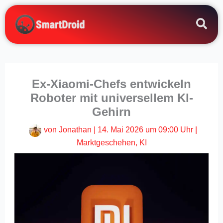
Zum
Inhalt
springen
Ex-Xiaomi-Chefs entwickeln
Roboter mit universellem KI-
Gehirn
von
Jonathan
|
14. Mai 2026 um 09:00 Uhr
|
Marktgeschehen
,
KI