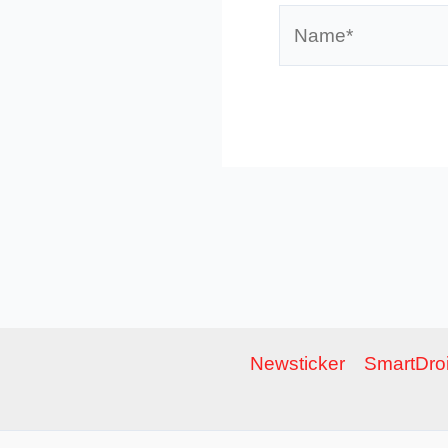
Name*
Newsticker
SmartDroi