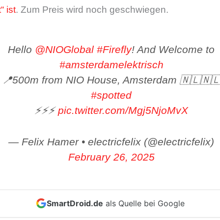
 ist
. Zum Preis wird noch geschwiegen.
Hello
@NIOGlobal
#Firefly
! And Welcome to
#amsterdamelektrisch
📍500m from NIO House, Amsterdam 🇳🇱🇳
#spotted
⚡️⚡️⚡️
pic.twitter.com/Mgj5NjoMvX
— Felix Hamer • electricfelix (@electricfelix)
February 26, 2025
SmartDroid.de
als Quelle bei Google