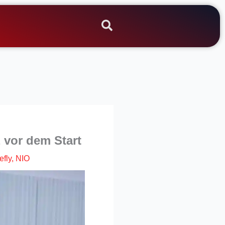
z vor dem Start
efly
,
NIO