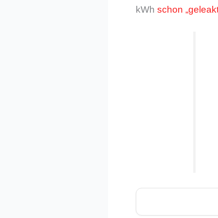
kWh
schon „geleakt“