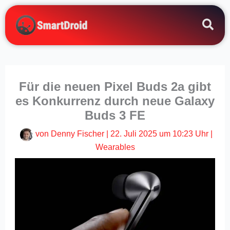
Zum
Inhalt
springen
Für die neuen Pixel Buds 2a gibt
es Konkurrenz durch neue Galaxy
Buds 3 FE
von
Denny Fischer
|
22. Juli 2025 um 10:23 Uhr
|
Wearables