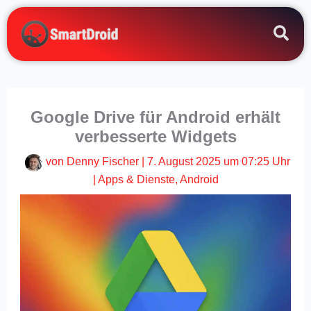
Zum
Inhalt
springen
Google Drive für Android erhält
verbesserte Widgets
von
Denny Fischer
|
7. August 2025 um 07:25 Uhr
|
Apps & Dienste
,
Android