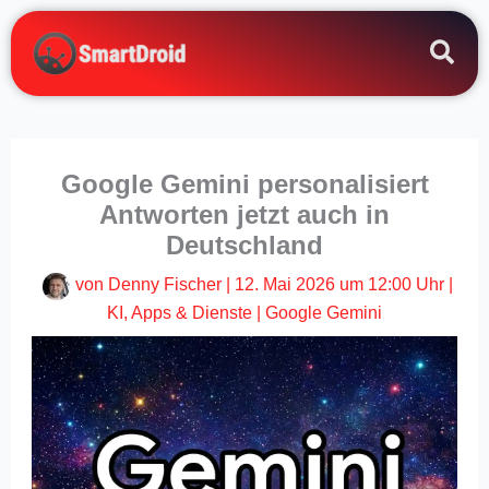
Zum
Inhalt
springen
Google Gemini personalisiert
Antworten jetzt auch in
Deutschland
von
Denny Fischer
|
12. Mai 2026 um 12:00 Uhr
|
KI
,
Apps & Dienste
|
Google Gemini