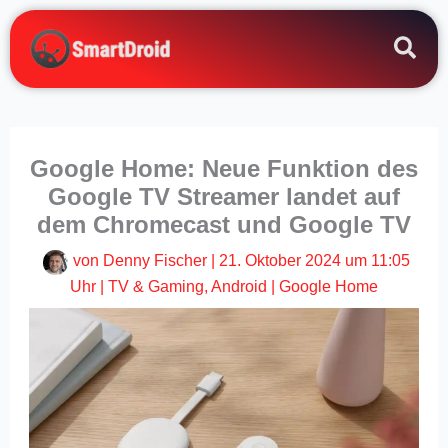
Zum
Inhalt
springen
Google Home: Neue Funktion des
Google TV Streamer landet auf
dem Chromecast und Google TV
von
Denny Fischer
|
21. Oktober 2024 um 11:05
Uhr
|
TV & Gaming
,
Android
|
Google Home