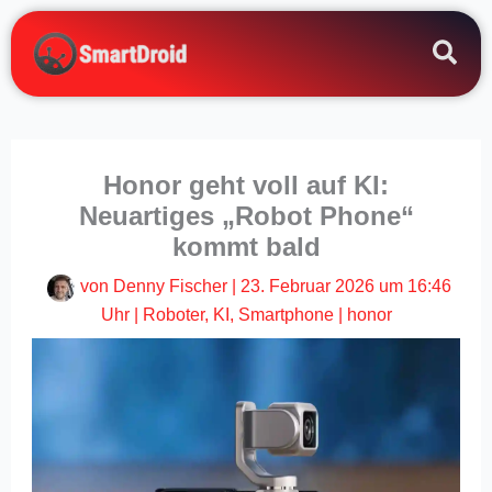
Zum
Inhalt
springen
Honor geht voll auf KI:
Neuartiges „Robot Phone“
kommt bald
von
Denny Fischer
|
23. Februar 2026 um 16:46
Uhr
|
Roboter
,
KI
,
Smartphone
|
honor