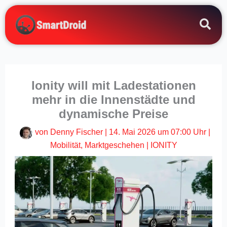
Zum
Inhalt
springen
Ionity will mit Ladestationen
mehr in die Innenstädte und
dynamische Preise
von
Denny Fischer
|
14. Mai 2026 um 07:00 Uhr
|
Mobilität
,
Marktgeschehen
|
IONITY