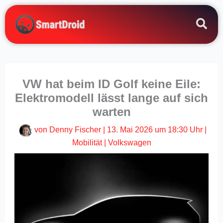
Zum
Inhalt
springen
VW hat beim ID Golf keine Eile:
Elektromodell lässt lange auf sich
warten
von
Denny Fischer
|
13. Mai 2026 um 18:30 Uhr
|
Mobilität
|
Volkswagen