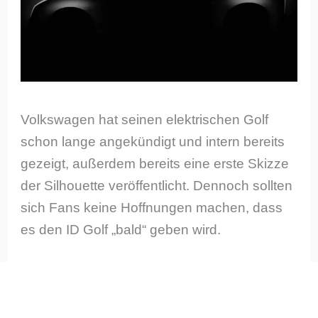
Volkswagen hat seinen elektrischen Golf
schon lange angekündigt und intern bereits
gezeigt, außerdem bereits eine erste Skizze
der Silhouette veröffentlicht. Dennoch sollten
sich Fans keine Hoffnungen machen, dass
es den ID Golf „bald“ geben wird.