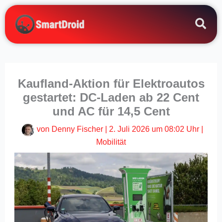
Zum
Inhalt
springen
Kaufland-Aktion für Elektroautos
gestartet: DC-Laden ab 22 Cent
und AC für 14,5 Cent
von
Denny Fischer
|
2. Juli 2026 um 08:02 Uhr
|
Mobilität