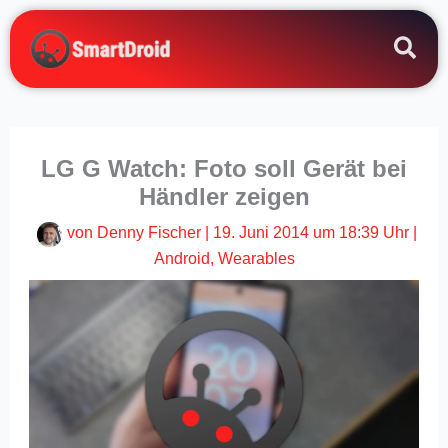
Zum
Inhalt
springen
LG G Watch: Foto soll Gerät bei
Händler zeigen
von
Denny Fischer
|
19. Juni 2014 um 18:39 Uhr
|
Android
,
Wearables