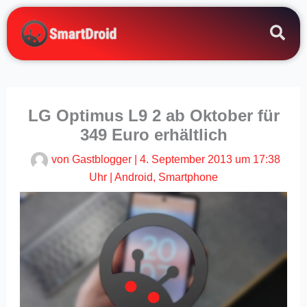
Zum
Inhalt
springen
LG Optimus L9 2 ab Oktober für
349 Euro erhältlich
von
Gastblogger
|
4. September 2013 um 17:38
Uhr
|
Android
,
Smartphone