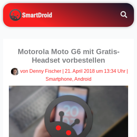
Zum
Inhalt
springen
Motorola Moto G6 mit Gratis-
Headset vorbestellen
von
Denny Fischer
|
21. April 2018 um 13:34 Uhr
|
Smartphone
,
Android