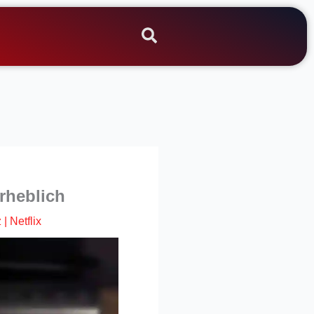
rheblich
z
|
Netflix