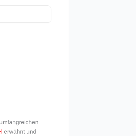
m umfangreichen
l
erwähnt und