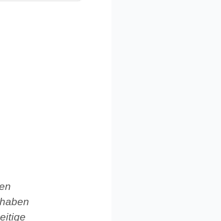
den
 haben
eitige