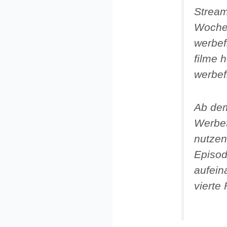
Stream
Woche 
werbef
filme h
werbef
Ab dem
Werbet
nutzen
Episod
aufein
vierte