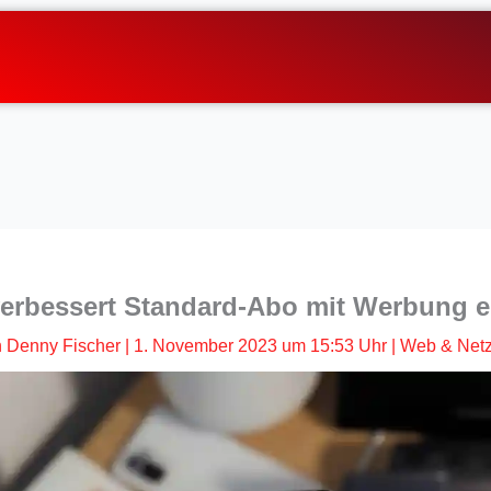
 verbessert Standard-Abo mit Werbung e
n
Denny Fischer
|
1. November 2023 um 15:53 Uhr
|
Web & Net