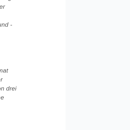
er
und -
mat
r
n drei
ne