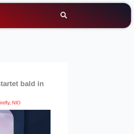
artet bald in
irefly
,
NIO