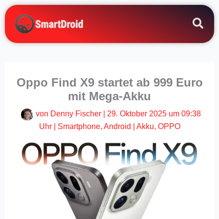
Zum
Inhalt
springen
Oppo Find X9 startet ab 999 Euro
mit Mega-Akku
von
Denny Fischer
|
29. Oktober 2025 um 09:38
Uhr
|
Smartphone
,
Android
|
Akku
,
OPPO