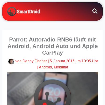
Zum
Inhalt
springen
Parrot: Autoradio RNB6 läuft mit
Android, Android Auto und Apple
CarPlay
von
Denny Fischer
|
5. Januar 2015 um 10:05 Uhr
|
Android
,
Mobilität