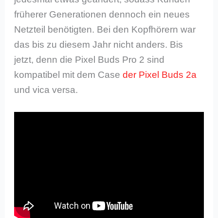
früherer Generationen dennoch ein neues
Netzteil benötigten. Bei den Kopfhörern war
das bis zu diesem Jahr nicht anders. Bis
jetzt, denn die Pixel Buds Pro 2 sind
kompatibel mit dem Case
der Pixel Buds 2a
und vica versa.