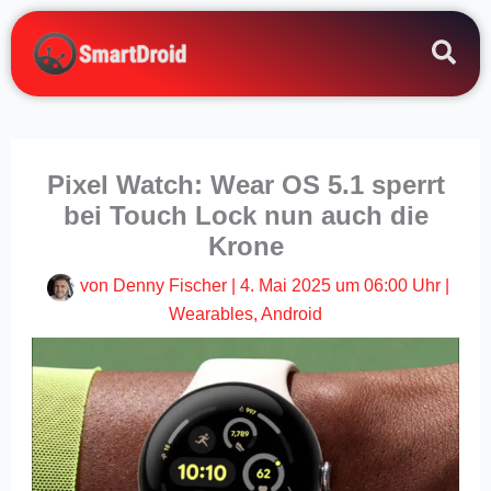
Zum
Inhalt
springen
Pixel Watch: Wear OS 5.1 sperrt
bei Touch Lock nun auch die
Krone
von
Denny Fischer
|
4. Mai 2025 um 06:00 Uhr
|
Wearables
,
Android