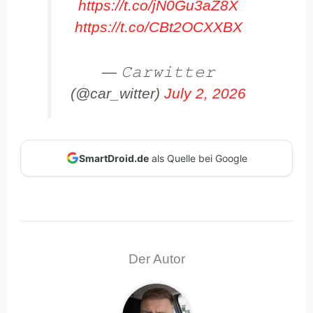
https://t.co/jN0Gu3aZ8X
https://t.co/CBt2OCXXBX
— 𝙲𝚊𝚛𝚠𝚒𝚝𝚝𝚎𝚛
(@car_witter)
July 2, 2026
SmartDroid.de
als Quelle bei Google
Der Autor