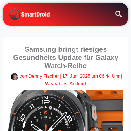
Zum
Inhalt
springen
Samsung bringt riesiges
Gesundheits-Update für Galaxy
Watch-Reihe
von
Denny Fischer
|
17. Juni 2025 um 06:44 Uhr
|
Wearables
,
Android