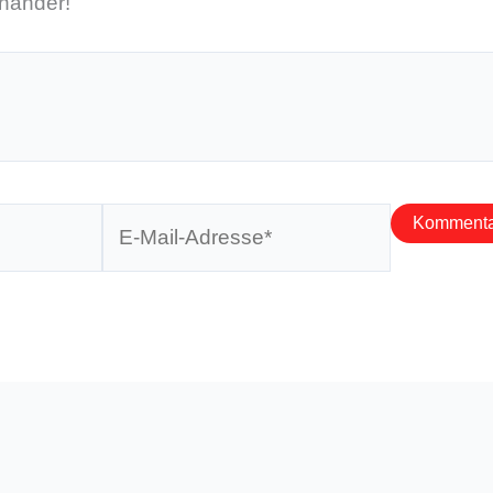
inander!
E-
Mail-
Adresse*