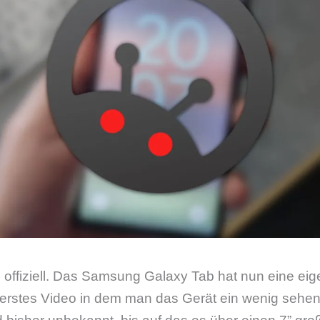
ls offiziell. Das Samsung Galaxy Tab hat nun eine eig
erstes Video in dem man das Gerät ein wenig sehen