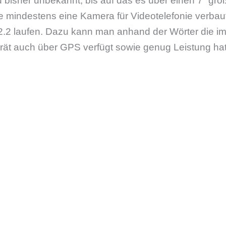
d bisher unbekannt, bis auf das es über einen 7” gro
e mindestens eine Kamera für Videotelefonie verbau
 2.2 laufen. Dazu kann man anhand der Wörter die i
ät auch über GPS verfügt sowie genug Leistung h