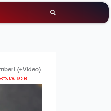
mber! (+Video)
Software
,
Tablet