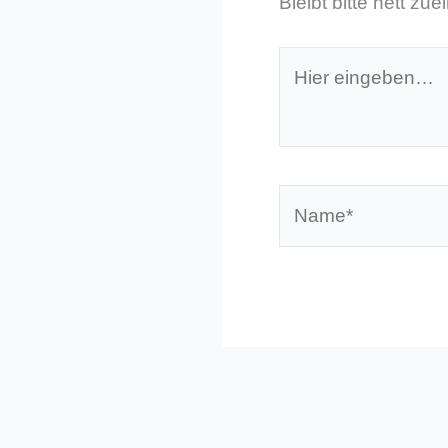
Bleibt bitte nett zue
Hier
eingeben…
Name*