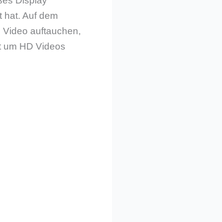
ßes Display
t hat. Auf dem
m Video auftauchen,
at um HD Videos