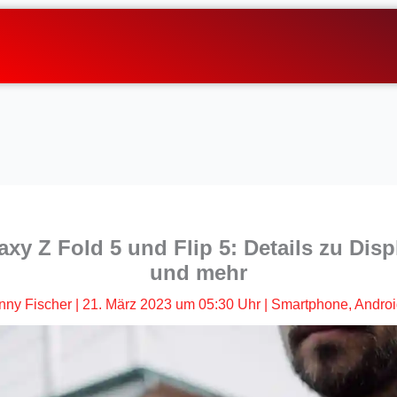
y Z Fold 5 und Flip 5: Details zu Disp
und mehr
nny Fischer
|
21. März 2023 um 05:30 Uhr
|
Smartphone
,
Androi