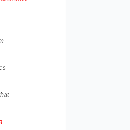
em
ges
that
3