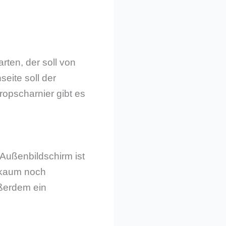
rten, der soll von
eite soll der
opscharnier gibt es
 Außenbildschirm ist
n kaum noch
ußerdem ein