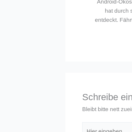
Android-Ökos
hat durch 
entdeckt. Fährt
Schreibe e
Bleibt bitte nett zue
Hier