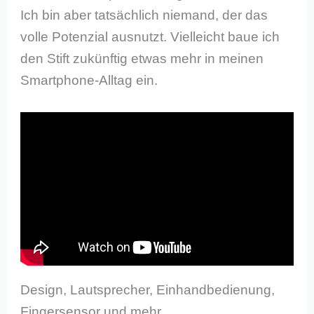
Ich bin aber tatsächlich niemand, der das
volle Potenzial ausnutzt. Vielleicht baue ich
den Stift zukünftig etwas mehr in meinen
Smartphone-Alltag ein.
Design, Lautsprecher, Einhandbedienung,
Fingersensor und mehr