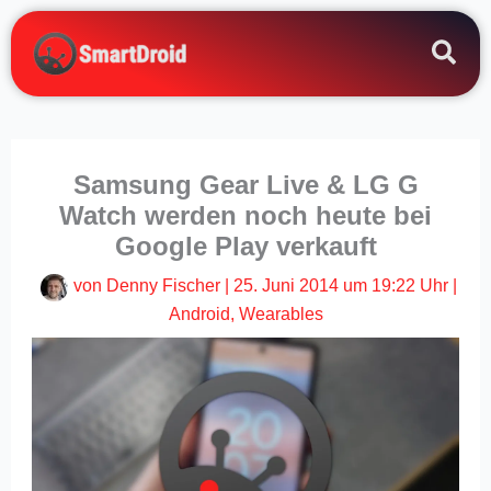
Zum
Inhalt
springen
Samsung Gear Live & LG G
Watch werden noch heute bei
Google Play verkauft
von
Denny Fischer
|
25. Juni 2014 um 19:22 Uhr
|
Android
,
Wearables