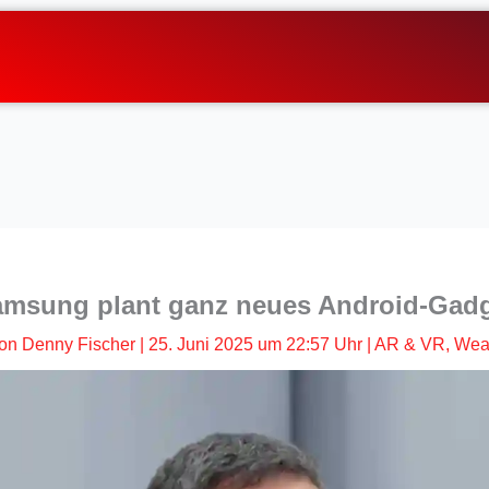
msung plant ganz neues Android-Gad
on
Denny Fischer
|
25. Juni 2025 um 22:57 Uhr
|
AR & VR
,
Wea