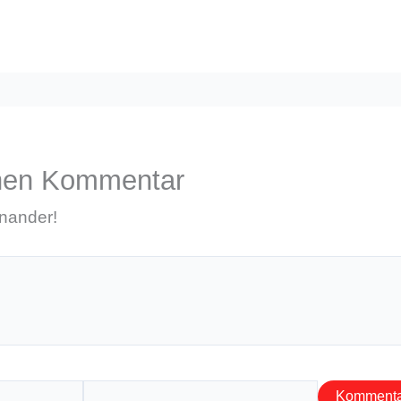
inen Kommentar
inander!
E-