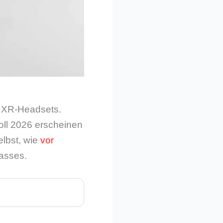
s XR-Headsets.
oll 2026 erscheinen
elbst, wie
vor
asses.