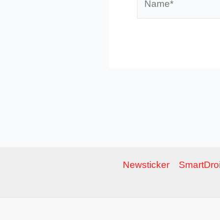
Newsticker
SmartDroi