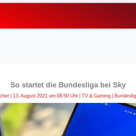
So startet die Bundesliga bei Sky
scher
|
13. August 2021 um 08:50 Uhr
|
TV & Gaming
|
Bundesli