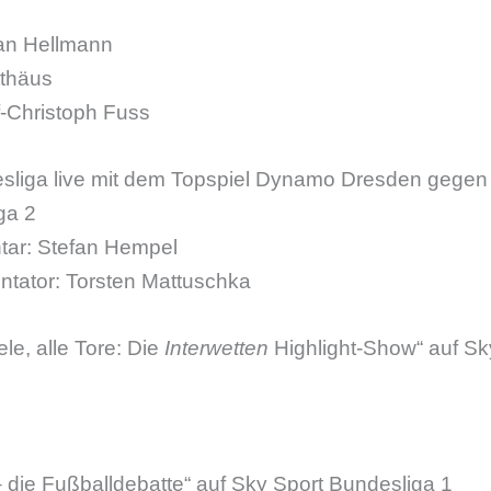
an Hellmann
tthäus
-Christoph Fuss
esliga live mit dem Topspiel Dynamo Dresden gegen
ga 2
ar: Stefan Hempel
tator: Torsten Mattuschka
ele, alle Tore: Die
Interwetten
Highlight-Show“ auf Sk
 die Fußballdebatte“ auf Sky Sport Bundesliga 1