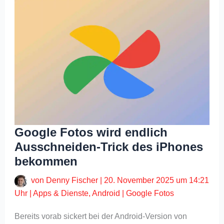
Google Fotos wird endlich
Ausschneiden-Trick des iPhones
bekommen
von
Denny Fischer
|
20. November 2025 um 14:21
Uhr
|
Apps & Dienste
,
Android
|
Google Fotos
Bereits vorab sickert bei der Android-Version von