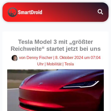
Zum
Inhalt
springen
Tesla Model 3 mit „größter
Reichweite“ startet jetzt bei uns
von
Denny Fischer
|
8. Oktober 2024 um 07:04
Uhr
|
Mobilität
|
Tesla