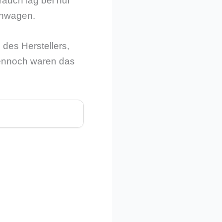
rauch lag bei nur
einwagen.
des Herstellers,
dennoch waren das