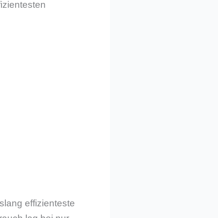
fizientesten
slang effizienteste