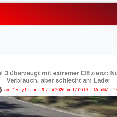
l 3 überzeugt mit extremer Effizienz: N
Verbrauch, aber schlecht am Lader
von
Denny Fischer
|
9. Juni 2026 um 17:00 Uhr
|
Mobilität
|
Te